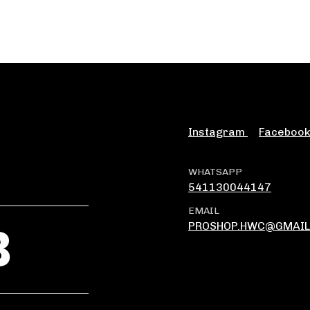
Instagram
Faceboo
WHATSAPP
541130044147
EMAIL
B
PROSHOP.HWC@GMAIL