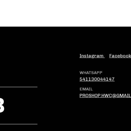
Instagram
Faceboo
WHATSAPP
541130044147
EMAIL
B
PROSHOP.HWC@GMAIL